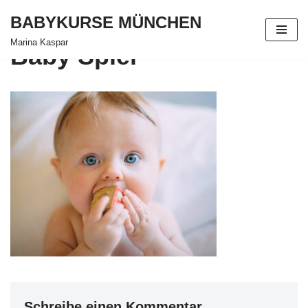
BABYKURSE MÜNCHEN
Zum
Marina Kaspar
Baby Spiel
Inhalt
springen
Schreibe einen Kommentar